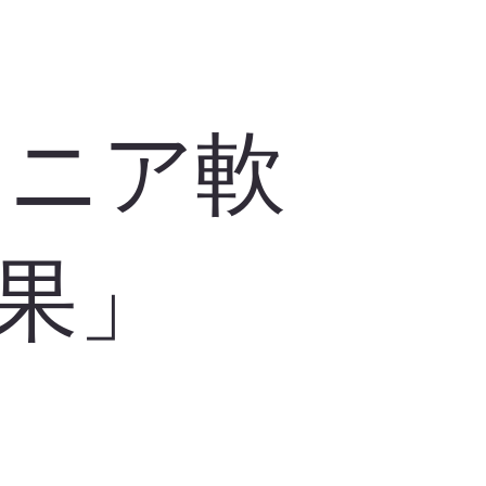
シニア軟
果」